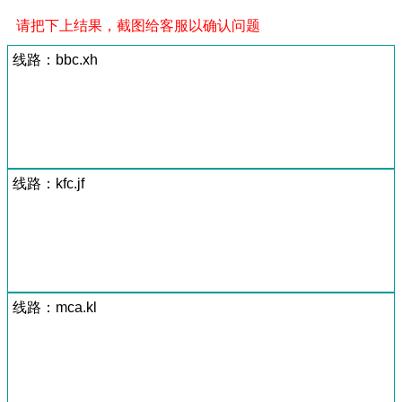
请把下上结果，截图给客服以确认问题
线路：bbc.xh
线路：kfc.jf
线路：mca.kl